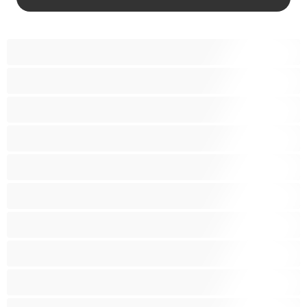
BBW
אבוני
אנאלי
אסיתי
בהריון
בייב
בלונדינית
בנות לבנות
בנות ממכללה
בני נוער 18+