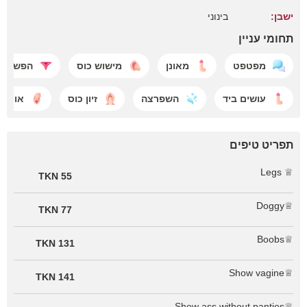
ישבן:
בינוני
תחומי עניין
מפטפט
מאונן
מישוש כוס
הפשטה
עושים ביד
השפרצה
זיון כוס
אוננות
תפריט טיפים
♕ Legs
55 TKN
♕Doggy
77 TKN
♕Boobs
131 TKN
♕Show vagine
141 TKN
♕Show ass without panties