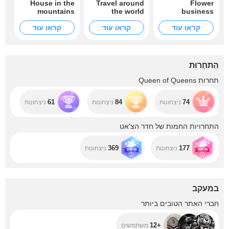
House in the
Travel around
Flower
mountains
the world
business
קראו עוד
קראו עוד
קראו עוד
הִתחָרוּת
תחרות Queen of Queens
61
84
74
ניצחונות
ניצחונות
ניצחונות
התחרויות החמות של חדר הצ'אט
369
177
ניצחונות
ניצחונות
במעקב
+12
חברי האתר הטובים ביותר
+12
משתמשים