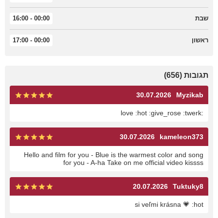
שבת
00:00 - 16:00
ראשון
00:00 - 17:00
תגובות (656)
30.07.2026
Myzikab
:love :hot :give_rose :twerk
30.07.2026
kameleon373
Hello and film for you - Blue is the warmest color and song
for you - A-ha Take on me official video kissss
20.07.2026
Tuktuky8
si veľmi krásna 💗 :hot