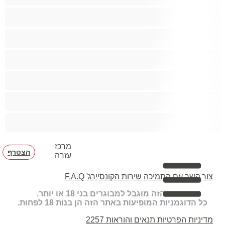
קטנטונת
שחרחורת
שיעבוד
שפריץ
שרירים
תחת גדול
מרכז
הצטרף
עזרה
צור קשר עם התמיכה
שירות הקונסיירג'
F.A.Q
האתר הזה מוגבל למבוגרים בני 18 או יותר.
כל הדוגמניות המופיעות באתר הזה הן בנות 18 לפחות.
מדיניות הפרטיות
תנאים והוראות
2257