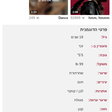
1000 אסימונים
1:23
2:08
249
92889
Dance
hmm, hmmm
פרטי הדוגמנית
גיל:
18 שנים
מעוניין ב-:
זכר
גובה:
5'5"
משקל:
99 lb
שיער:
שחרחורת
עיניים:
חום
אתניות:
לבן / קווקזי
שיער ערווה:
מגולח
חזה:
קטן